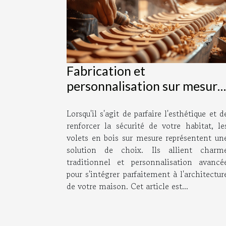
Fabrication et
personnalisation sur mesure
de volets en bois : le guide
Lorsqu'il s'agit de parfaire l'esthétique et d
complet pour choisir votre
renforcer la sécurité de votre habitat, le
modèle ideal
volets en bois sur mesure représentent un
solution de choix. Ils allient charm
traditionnel et personnalisation avancé
pour s'intégrer parfaitement à l'architectur
de votre maison. Cet article est...