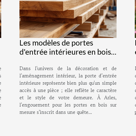
Les modèles de portes
d'entrée intérieures en bois
sur mesure : une étude des
e
Dans l'univers de la décoration et de
matériaux modernes d'Arles
s
l'aménagement intérieur, la porte d’entrée
e
intérieure représente bien plus qu'un simple
e
accès à une pièce ; elle reflète le caractère
e
et le style de votre demeure. À Arles,
e
l'engouement pour les portes en bois sur
mesure s'inscrit dans une quête...